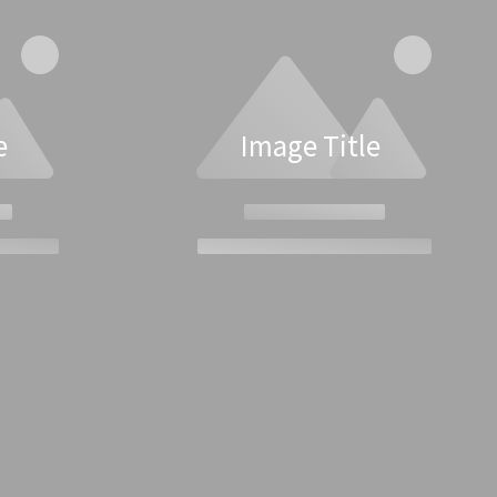
e
Image Title