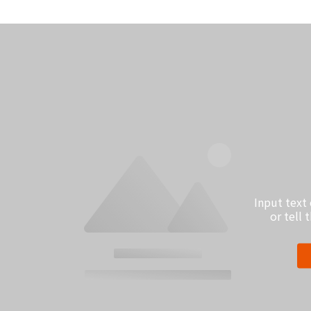
Image Title
Input 
Input text contents to promote your event
or t
or tell the story about this slideshow.
Enter