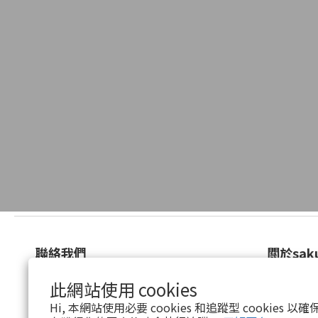
聯絡我們
關於sak
電話
0800-635-988
品牌故事
此網站使用 cookies
地址
新北市新店區中正路531號2樓
好評見證
時間
週一至週五9:00~18:00
Hi, 本網站使用必要 cookies 和追蹤型 cookies