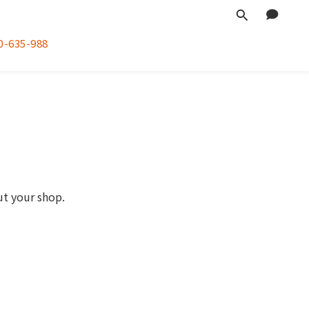
-635-988
ut your shop.