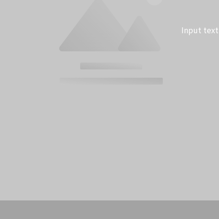
Image Title
Input
Input text contents to promote your event, or tell
about this slideshow.
Enter