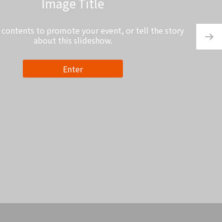
Video Title
 text contents to promote your event, or tell the story
 the story
about this slideshow.
Enter