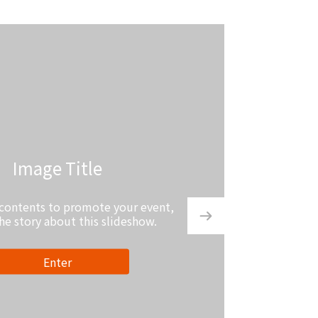
Video Title
text contents to promote your event,
,
ell the story about this slideshow.
Enter