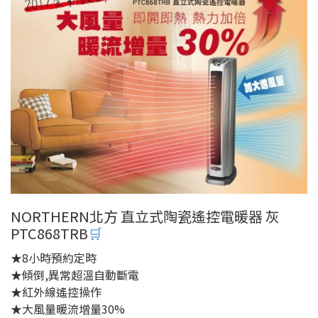
NORTHERN北方 直立式陶瓷遙控電暖器 灰
PTC868TRB
🛒
★8小時預約定時
★傾倒,異常超溫自動斷電
★紅外線遙控操作
★大風量暖流增量30%