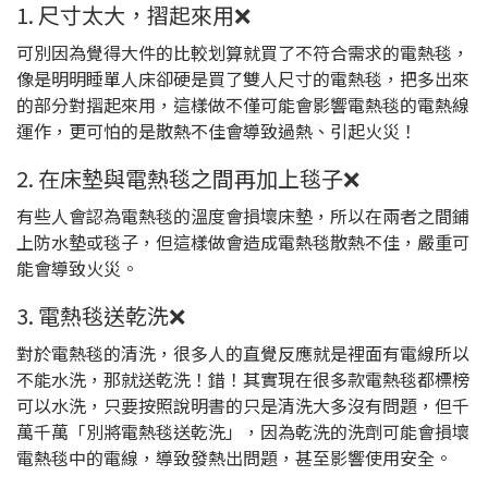
1. 尺寸太大，摺起來用❌
可別因為覺得大件的比較划算就買了不符合需求的電熱毯，
像是明明睡單人床卻硬是買了雙人尺寸的電熱毯，把多出來
的部分對摺起來用，這樣做不僅可能會影響電熱毯的電熱線
運作，更可怕的是散熱不佳會導致過熱、引起火災！
2. 在床墊與電熱毯之間再加上毯子❌
有些人會認為電熱毯的溫度會損壞床墊，所以在兩者之間鋪
上防水墊或毯子，但這樣做會造成電熱毯散熱不佳，嚴重可
能會導致火災。
3. 電熱毯送乾洗❌
對於電熱毯的清洗，很多人的直覺反應就是裡面有電線所以
不能水洗，那就送乾洗！錯！其實現在很多款電熱毯都標榜
可以水洗，只要按照說明書的只是清洗大多沒有問題，但千
萬千萬「別將電熱毯送乾洗」，因為乾洗的洗劑可能會損壞
電熱毯中的電線，導致發熱出問題，甚至影響使用安全。