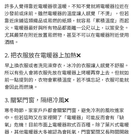
許多人覺得靠近電暖器很溫暖，不知不覺就將電暖器拉近在
沙發前或床前。雖然電暖器的溫度讓人感覺「不燙」，但若
靠近床鋪這類織品或易燃的紙類，就容易「累積溫度」而起
火。電暖器最好與所有物品都距離一公尺以上，以策安全。
尤其嚴禁在附近放置易燃物，甚至不可以在電暖器附近使用
酒精。
2. 把衣服放在電暖器上加熱❌
早上換衣服或者洗完澡穿衣，冰冷的衣服讓人感覺不舒服。
所以有些人會將衣服先放在電暖器上烤暖再穿上去。但就如
前一點提到的，衣物會累積溫度，若不慎忘記，衣服可能就
會因此而燃燒。
3. 關緊門窗，隔絕冷風❌
寒冬時節，家家戶戶都會關緊門窗，避免冷冽的風吹進家
中。但若這時又在家裡開了「電暖器」可能反而會有「缺
氧」危機！目前市面上電暖器款式百百種，除了葉片式電暖
器，其他電暖器大多被認為會耗氧，門窗緊閉又長時間開啟