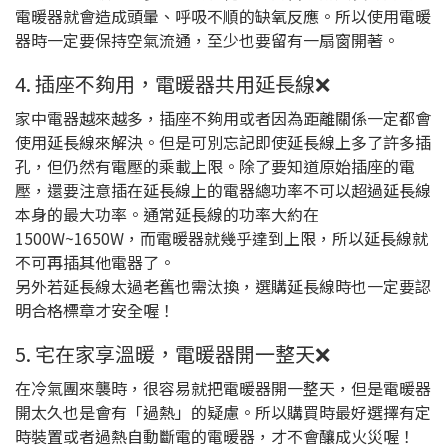
電暖器就會造成頭暈、呼吸不順的缺氧反應。所以使用電暖
器時一定要保持空氣流通，至少也要留有一扇窗開著。
4. 插座不夠用，電暖器共用延長線❌
家中電器越來越多，插座不夠用或者因為距離關係一定都會
使用延長線來解決。但是可別忘記即使延長線上多了許多插
孔，但仍然有電壓的乘載上限。除了要知道原始插座的電
壓，還要注意插在延長線上的電器總功率不可以超過延長線
本身的最大功率。通常延長線的功率大約在
1500W~1650W，而電暖器就幾乎達到上限，所以延長線就
不可再插其他電器了。
另外若延長線太過老舊也需汰換，選購延長線時也一定要認
明合格標章才安全喔！
5. 宅在家享溫暖，電暖器開一整天❌
在冷氣團來襲時，很容易就把電暖器開一整天，但是電暖器
開太久也是會有「過熱」的疑慮。所以購買時最好選擇有定
時裝置或者過熱自動斷電的電暖器，才不會釀成火災喔！