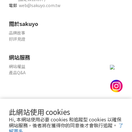
電郵
web@sakuyo.com.tw
關於sakuyo
品牌故事
好評見證
網站服務
網站權益
產品Q&A
此網站使用 cookies
神腦國際企業股份有限公司 統編：12228473
條款及細則
|
隱私
Hi, 本網站使用必要 cookies 和追蹤型 cookies 以確保
權政策
網站服務，後者將在獲得你的同意後才會執行追蹤。
了
解更多