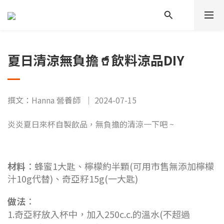
夏日清涼無負擔🥤飲料涼品DIY
撰文：Hanna 營養師 ｜ 2024-07-15
炎炎夏日來杯自製飲品，無負擔的清涼一下吧 ~
材料
：蜂蜜1大匙、檸檬約半顆(可用市售無添加檸檬
汁10g代替)、奇亞籽15g(一大匙)
做法
：
1.奇亞籽放入杯中，加入250c.c.的溫水(不超過