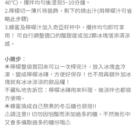
40℃)，攪拌均勻後浸泡5~10分鐘。
2.檸檬切一薄片待裝飾，剩下的擠出汁(用檸檬汁可省
略此步驟)
3.蜂蜜及檸檬汁加入奇亞籽杯中，攪拌均勻即可享
用！ 可自行調整適口的酸甜度或加2顆冰塊增添清涼
感。
小撇步
：
🌟檸檬整袋買回來可以一次榨完汁，放入冰塊盒冷
凍，變成檸檬冰磚，方便好保存！也不用再額外加冰
塊就有冰冰涼涼的飲品囉！
不藏私地告訴您：檸檬冰磚用來料理、做涼拌也都很
方便唷~
🌟蜂蜜換成自己熬煮的冬瓜糖也很搭!!
⚠️請注意!! 切勿因怕酸而添加過多的糖，不然無形中
又會多攝取過多的糖份哦⚠️