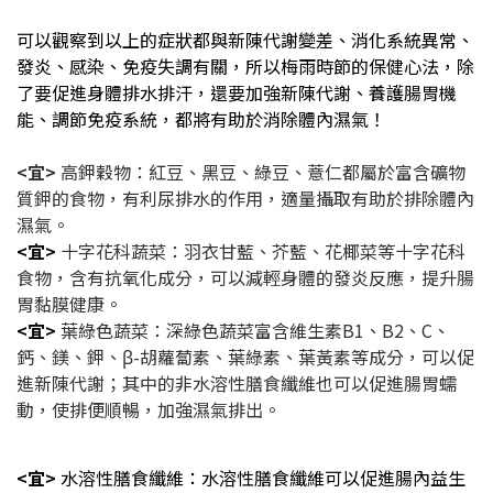
可以觀察到以上的症狀都與新陳代謝變差、消化系統異常、
發炎、感染、免疫失調有關，所以梅雨時節的保健心法，除
了要促進身體排水排汗，還要加強新陳代謝、養護腸胃機
能、調節免疫系統，都將有助於消除體內濕氣！
<宜>
高鉀穀物：紅豆、黑豆、綠豆、薏仁都屬於富含礦物
質鉀的食物，有利尿排水的作用，適量攝取有助於排除體內
濕氣。
<宜>
十字花科蔬菜：羽衣甘藍、芥藍、花椰菜等十字花科
食物，含有抗氧化成分，可以減輕身體的發炎反應，提升腸
胃黏膜健康。
<宜>
葉綠色蔬菜：深綠色蔬菜富含維生素B1、B2、C、
鈣、鎂、鉀、β-胡蘿蔔素、葉綠素、葉黃素等成分，可以促
進新陳代謝；其中的非水溶性膳食纖維也可以促進腸胃蠕
動，使排便順暢，加強濕氣排出。
<宜>
水溶性膳食纖維：水溶性膳食纖維可以促進腸內益生