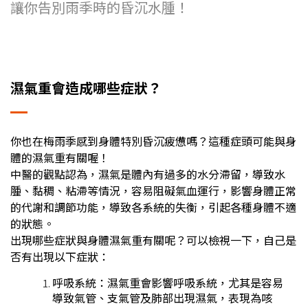
讓你告別雨季時的昏沉水腫！
濕氣重會造成哪些症狀？
你也在梅雨季感到身體特別昏沉疲憊嗎？這種症頭可能與身
體的濕氣重有關喔！
中醫的觀點認為，濕氣是體內有過多的水分滯留，導致水
腫、黏稠、粘滯等情況，容易阻礙氣血運行，影響身體正常
的代謝和調節功能，導致各系統的失衡，引起各種身體不適
的狀態。
出現哪些症狀與身體濕氣重有關呢？可以檢視一下，自己是
否有出現以下症狀：
呼吸系統：濕氣重會影響呼吸系統，尤其是容易
導致氣管、支氣管及肺部出現濕氣，表現為咳