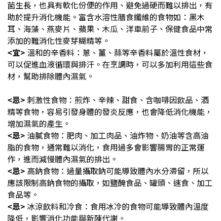
菌生長，也具有軟化份便的作用、避免過硬而難以排出，有
助於提升消化機能。富含水溶性膳食纖維的食物如：黑木
耳、海藻、燕麥片、蘋果、木瓜、洋車前子、保健食品中常
添加的難消化性麥芽糊精等。
<宜>
溫和的辛香料：蔥、薑、蒜等辛香料屬於溫性食材，
可以促進血液循環與排汗。在烹調時，可以多加利用這些食
材，幫助排除體內濕氣。
<忌>
刺激性食物：煎炸、辛辣、甜食、含咖啡因飲品、酒
精等食物，容易引發身體的發炎反應，也會降低消化機能，
增加濕氣的產生。
<忌>
油膩食物：肥肉、加工肉品、油炸物、奶油等含高油
脂的食物，通常難以消化，食用過多會影響腸胃的正常運
作，進而減慢體內濕氣的排出。
<忌>
高鈉食物：過量攝取鈉可能導致體內水分滯留，所以
應該限制高鈉食物的攝取，如鹽醃食品、罐頭、速食、加工
食品等。
<忌>
冰涼飲料和冷食：食用冰冷的食物可能導致體內溫度
降低，影響消化功能與新陳代謝。